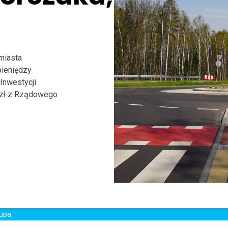
 miasta
pieniędzy
Inwestycji
 zł z Rządowego
rupa