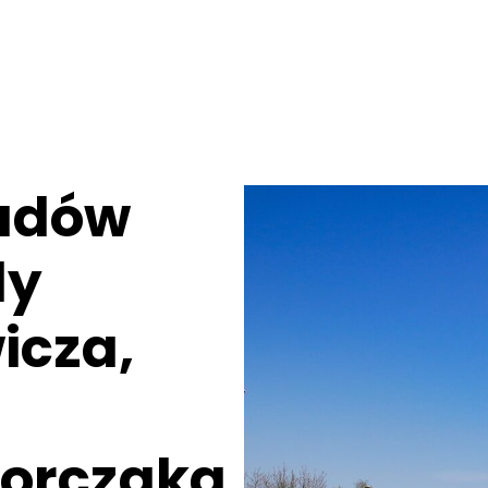
adów
dy
icza,
Korczaka,