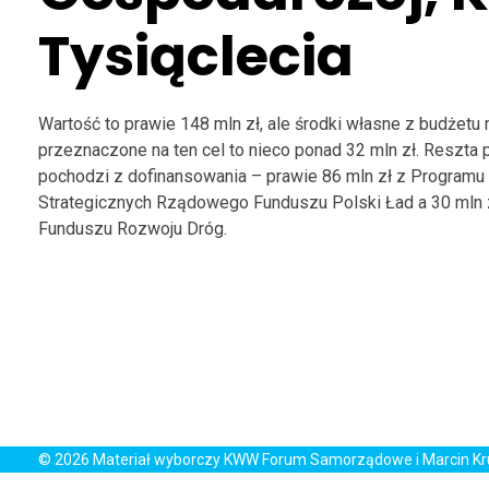
Tysiąclecia
Wartość to prawie 148 mln zł, ale środki własne z budżetu
przeznaczone na ten cel to nieco ponad 32 mln zł. Reszta 
pochodzi z dofinansowania – prawie 86 mln zł z Programu 
Strategicznych Rządowego Funduszu Polski Ład a 30 mln
Funduszu Rozwoju Dróg.
© 2026 Materiał wyborczy KWW Forum Samorządowe i Marcin K