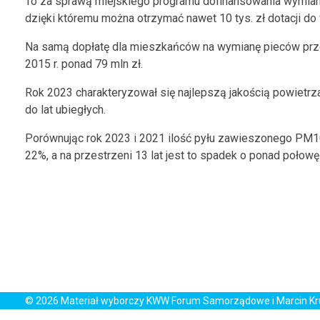
To za sprawą miejskiego programu dofinansowania wymiany
dzięki któremu można otrzymać nawet 10 tys. zł dotacji do
Na samą dopłatę dla mieszkańców na wymianę pieców pr
2015 r. ponad 79 mln zł.
Rok 2023 charakteryzował się najlepszą jakością powietr
do lat ubiegłych.
Porównując rok 2023 i 2021 ilość pyłu zawieszonego PM1
22%, a na przestrzeni 13 lat jest to spadek o ponad połowę
© 2026 Materiał wyborczy KWW Forum Samorządowe i Marcin K