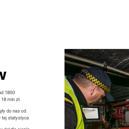
e
w
ad 1800
18 mln zł.
ęły do nas od
 tej statystyce.