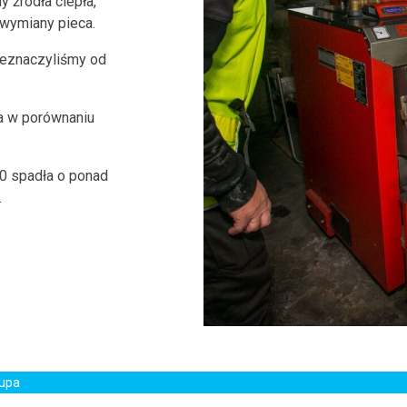
 źródła ciepła,
 wymiany pieca.
zeznaczyliśmy od
za w porównaniu
0 spadła o ponad
.
rupa